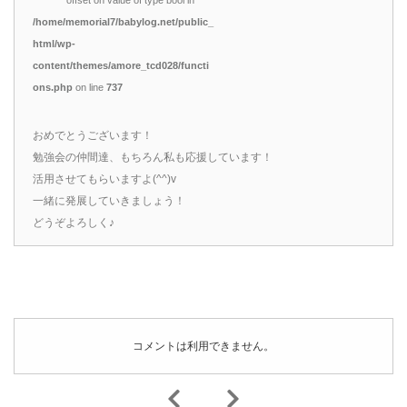
offset on value of type bool in
/home/memorial7/babylog.net/public_
html/wp-
content/themes/amore_tcd028/functi
ons.php
on line
737
おめでとうございます！
勉強会の仲間達、もちろん私も応援しています！
活用させてもらいますよ(^^)v
一緒に発展していきましょう！
どうぞよろしく♪
コメントは利用できません。