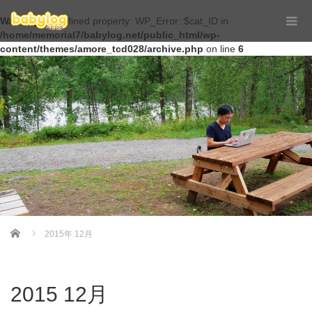
Warning
: Undefined property: WP_Error::$cat_ID in
/home/memorial7/babylog.net/public_html/wp-
content/themes/amore_tcd028/archive.php
on line
6
Home
2015年 12月
2015 12月