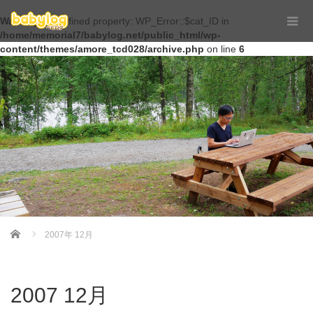
Warning
: Undefined property: WP_Error::$cat_ID in
/home/memorial7/babylog.net/public_html/wp-
content/themes/amore_tcd028/archive.php
on line
6
Home
2007年 12月
2007 12月